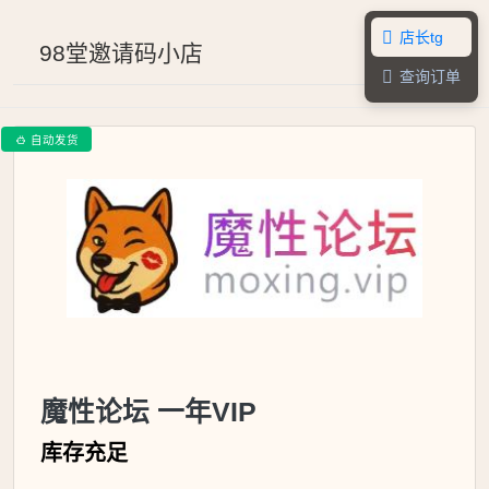
店长tg

98堂邀请码小店
查询订单

自动发货

魔性论坛 一年VIP
库存充足