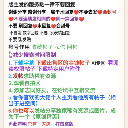
版主发的版务贴一律不要回复
谢谢
分享
感谢分享→属于水回复
不要去发
会封号
不要连续发相同的
同一篇回复
不要
刷回复
水回复
会封号
不要发
数字回复
不要
发表情回复
不要乱发贴
账号作用
收藏帖子 私信 回帖
👆减少搜索时间限制
1.下载字幕
下载出售区的金钱帖子
看阅
AI专区
读权限帖子 下载特定用户附件
求助稀有资源
2.
发帖
3.观看自拍区
4.添加志同好友，在论坛中互相交流
5.看你喜欢的大佬个人主页看他所有帖子（相
当于进空间）
发帖分享独家稀有资源或图片，成
6.你也可以
为下一个【原创精英】
再此声明
，打击盗版
只有一家店