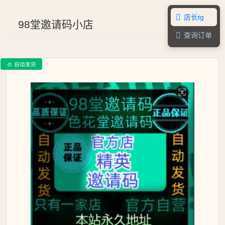
店长tg

98堂邀请码小店
查询订单

自动发货
