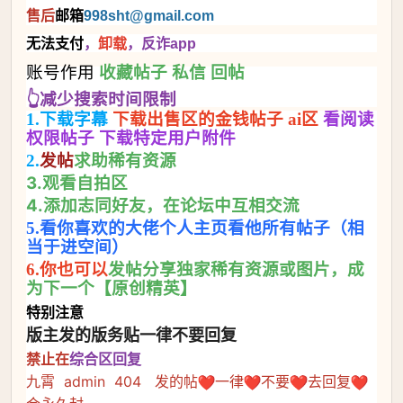
售后
邮箱
998sht
@gmail.com
无法支付
，
卸载
，反诈app
账号作用
收藏帖子 私信 回帖
👆减少搜索时间限制
1.下载字幕
下载出售区的金钱帖子 ai区
看阅读
权限帖子 下载特定用户附件
求助稀有资源
2.
发帖
3.观看自拍区
4.添加志同好友，在论坛中互相交流
5.看你喜欢的大佬个人主页看他所有帖子（相
当于进空间）
发帖分享独家稀有资源或图片，成
6.你也可以
为下一个【原创精英】
特别注意
版主发的版务贴一律不要回复
禁止在
综合区回复
九霄 admin 404 发的帖
一律
不要
去回复