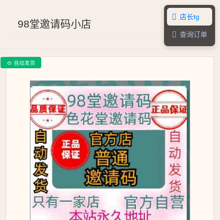
店长tg

98堂邀请码小店
查询订单

自动发货
