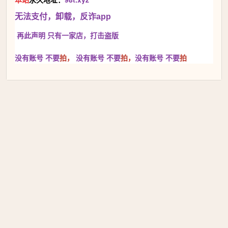
无法支付，卸载，反诈app
再此声明 只有一家店，
打击盗版
没有账号 不要
拍，
没有账号
不要
拍，
没有账号
不要
拍
本站永久地址：98t.xyz 只有一家店♥与本站页面不一样的都是
假冒