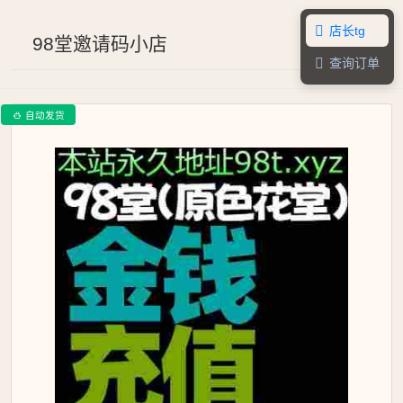
店长tg

98堂邀请码小店
查询订单

自动发货
